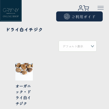
ドライ白イチジク
オーガニ
ック・ド
ライ白イ
チジク