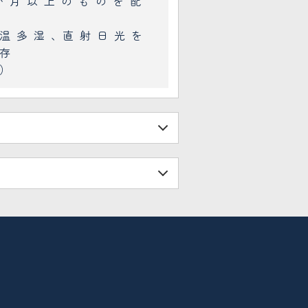
か月以上のものを配
温多湿､直射日光を
存
度）