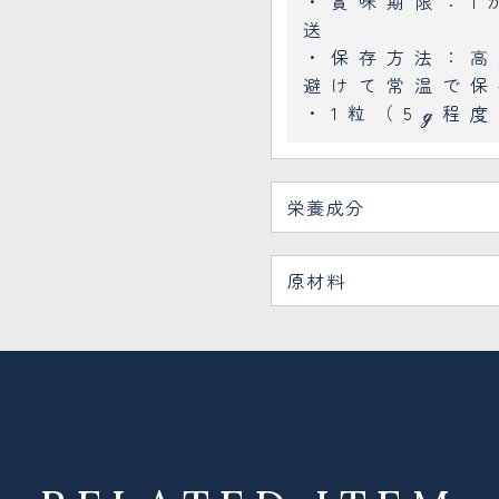
・賞味期限：1
送
・保存方法：高
避けて常温で保
・1粒（5ℊ程
栄養成分
原材料