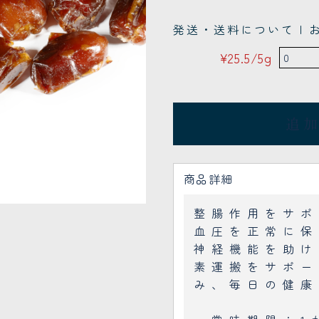
発送・送料について |
¥25.5/5g
追
商品詳細
整腸作用をサポ
血圧を正常に保
神経機能を助け
素運搬をサポー
み、毎日の健康