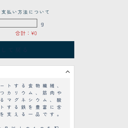
 お支払い方法について
g
合計：
¥0
加して戻る
ートする食物繊維、
つカリウム、筋肉や
るマグネシウム、酸
トする鉄を豊富に含
を支える一品です。